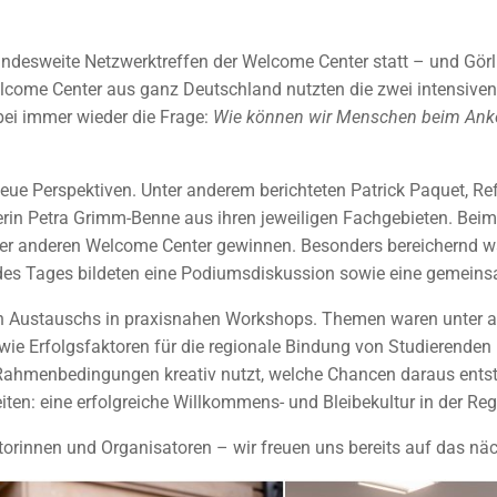
desweite Netzwerktreffen der Welcome Center statt – und Görlit
 Welcome Center aus ganz Deutschland nutzten die zwei intensiv
ei immer wieder die Frage:
Wie können wir Menschen beim Ank
ue Perspektiven. Unter anderem berichteten Patrick Paquet, Refe
terin Petra Grimm-Benne aus ihren jeweiligen Fachgebieten. Be
t der anderen Welcome Center gewinnen. Besonders bereichernd 
 des Tages bildeten eine Podiumsdiskussion sowie eine gemein
en Austauschs in praxisnahen Workshops. Themen waren unter an
wie Erfolgsfaktoren für die regionale Bindung von Studierend
 Rahmenbedingungen kreativ nutzt, welche Chancen daraus entst
ten: eine erfolgreiche Willkommens- und Bleibekultur in der Regi
torinnen und Organisatoren – wir freuen uns bereits auf das nä