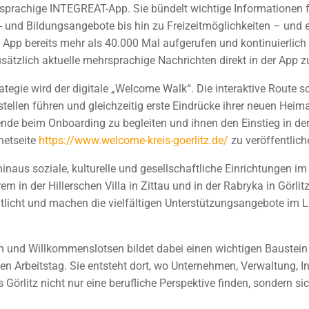
sprachige INTEGREAT-App. Sie bündelt wichtige Informationen fü
- und Bildungsangebote bis hin zu Freizeitmöglichkeiten – und
ie App bereits mehr als 40.000 Mal aufgerufen und kontinuierlic
tzlich aktuelle mehrsprachige Nachrichten direkt in der App z
tegie wird der digitale „Welcome Walk“. Die interaktive Route sol
tellen führen und gleichzeitig erste Eindrücke ihrer neuen Hei
e beim Onboarding zu begleiten und ihnen den Einstieg in der R
netseite
https://www.welcome-kreis-goerlitz.de/
zu veröffentlich
naus soziale, kulturelle und gesellschaftliche Einrichtungen im 
em in der Hillerschen Villa in Zittau und in der Rabryka in Görl
ntlicht und machen die vielfältigen Unterstützungsangebote im La
n und Willkommenslotsen bildet dabei einen wichtigen Baustein 
en Arbeitstag. Sie entsteht dort, wo Unternehmen, Verwaltung, 
Görlitz nicht nur eine berufliche Perspektive finden, sondern s