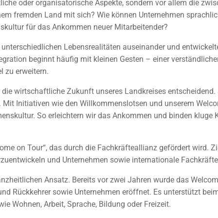
tliche oder organisatorische Aspekte, sondern vor allem die zw
inem fremden Land mit sich? Wie können Unternehmen sprachlic
nskultur für das Ankommen neuer Mitarbeitender?
 unterschiedlichen Lebensrealitäten auseinander und entwickelt
tegration beginnt häufig mit kleinen Gesten – einer verständli
l zu erweitern.
r die wirtschaftliche Zukunft unseres Landkreises entscheidend. 
. Mit Initiativen wie den Willkommenslotsen und unserem Welc
enskultur. So erleichtern wir das Ankommen und binden kluge Köp
lcome on Tour“, das durch die Fachkräfteallianz gefördert wird. Z
erzuentwickeln und Unternehmen sowie internationale Fachkräf
anzheitlichen Ansatz. Bereits vor zwei Jahren wurde das Welcome
 und Rückkehrer sowie Unternehmen eröffnet. Es unterstützt bei
e Wohnen, Arbeit, Sprache, Bildung oder Freizeit.