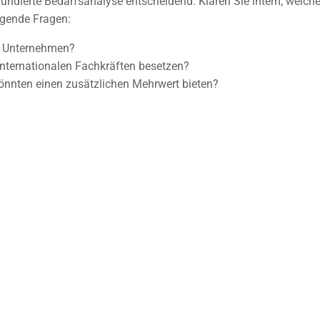
 fundierte Bedarfsanalyse entscheidend. Klären Sie intern, welc
olgende Fragen:
m Unternehmen?
internationalen Fachkräften besetzen?
könnten einen zusätzlichen Mehrwert bieten?