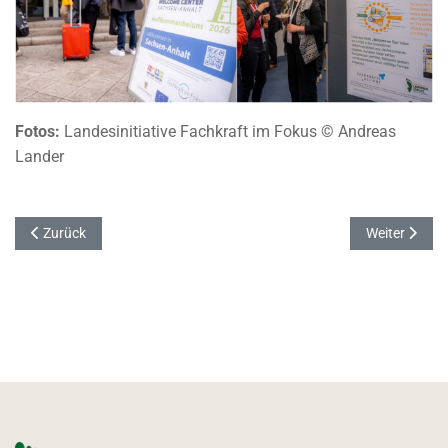
Fotos:
Landesinitiative Fachkraft im Fokus © Andreas
Lander
Vorheriger Beitrag: Willkommenskultur als Standortfaktor: Landkreis
Nächster Bei
Zurück
Weiter